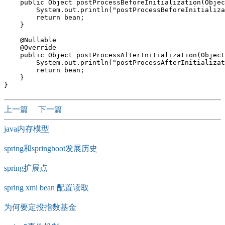
    public Object postProcessBeforeInitialization(Objec
        System.out.println("postProcessBeforeInitializa
        return bean;

    }

    @Nullable

    @Override

    public Object postProcessAfterInitialization(Object
        System.out.println("postProcessAfterInitializat
        return bean;

    }

上一篇
下一篇
java内存模型
spring和springboot发展历史
spring扩展点
spring xml bean 配置读取
为何要定投指数基金