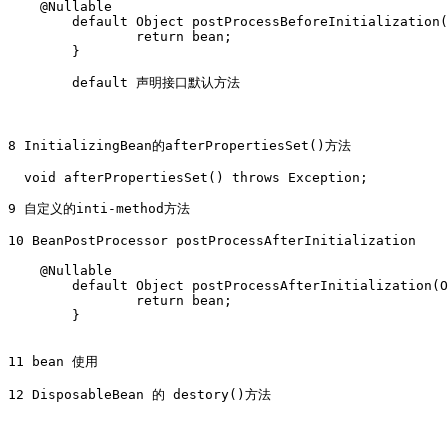
    @Nullable

	default Object postProcessBeforeInitialization(Object bean, String beanName) throws BeansException {

		return bean;

	}

	default 声明接口默认方法

8 InitializingBean的afterPropertiesSet()方法

  void afterPropertiesSet() throws Exception;

9 自定义的inti-method方法

10 BeanPostProcessor postProcessAfterInitialization

    @Nullable

	default Object postProcessAfterInitialization(Object bean, String beanName) throws BeansException {

		return bean;

	}

11 bean 使用

12 DisposableBean 的 destory()方法
