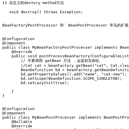
13 自定义的destory-method方法

   void destroy() throws Exception;

BeanFactoryPostProcessor 和  BeanPostProcessor 常见的扩展
@Configuration

@Component

public class MyBeanFactoryPostProcesser implements Bean
    @Override

    public void postProcessBeanFactory(ConfigurableList
        // 不要调用 getBean 方法 ，会提前实例化  

        //Cat cat = beanFactory.getBean("cat", Cat.clas
        BeanDefinition bd = beanFactory.getBeanDefiniti
        bd.getPropertyValues().add("name", "cat-new");

        bd.setScope(BeanDefinition.SCOPE_SINGLETON);

        bd.setLazyInit(true);

    }

}

@Configuration

@Component

public class MyBeanPostProcesser implements BeanPostPro
    @Nullable

    @Override
