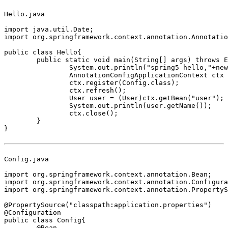
Hello.java

import java.util.Date;

import org.springframework.context.annotation.Annotatio
public class Hello{

	public static void main(String[] args) throws Exception {

		System.out.println("spring5 hello,"+new Date());

		AnnotationConfigApplicationContext ctx = new AnnotationConfigApplicationContext();

		ctx.register(Config.class);

		ctx.refresh();

		User user = (User)ctx.getBean("user");

		System.out.println(user.getName());

		ctx.close();

	}

}

Config.java

import org.springframework.context.annotation.Bean;

import org.springframework.context.annotation.Configura
import org.springframework.context.annotation.PropertyS
@PropertySource("classpath:application.properties")

@Configuration

public class Config{

	@Bean
