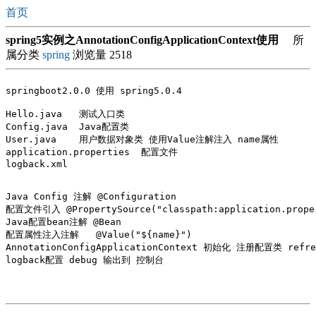
首页
spring5实例之AnnotationConfigApplicationContext使用
所
属分类
spring
浏览量 2518
springboot2.0.0 使用 spring5.0.4

Hello.java   测试入口类

Config.java  Java配置类    

User.java    用户数据对象类 使用Value注解注入 name属性

application.properties  配置文件

logback.xml

Java Config 注解 @Configuration

配置文件引入 @PropertySource("classpath:application.proper
Java配置bean注解 @Bean

配置属性注入注解 	@Value("${name}")

AnnotationConfigApplicationContext 初始化 注册配置类 refres
logback配置 debug 输出到 控制台
