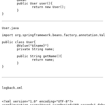
	public User user(){

		return new User();

	}	

}

User.java

import org.springframework.beans.factory.annotation.Val
public class User{	

	@Value("${name}")

	private String name;

	public String getName(){

		return name;

	}

}

logback.xml

<?xml version="1.0" encoding="UTF-8"?>  

<configuration scan="true" scanPeriod="60 seconds" debu