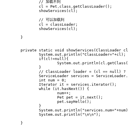
		// 加载不到

		cl = Pet.class.getClassLoader();

		showServices(cl);

		// 可以加载到

		cl = classLoader;

		showServices(cl);

	}

	private static void showServices(ClassLoader cl){		

		System.out.println("ClassLoader="+cl);	

		if(cl!=null){

			System.out.println(cl.getClass().toString());

		}

		// ClassLoader loader = (cl == null) ? ClassLoader.getSystemClassLoader() : cl

		ServiceLoader
 services = ServiceLoader.
		int num = 0;

		Iterator
 it = services.iterator();

		while (it.hasNext()) {

			num++;

			Pet pet = it.next();

			pet.sayHello();

		}

		System.out.println("services.num="+num);

		System.out.println("\n\n");

	}
