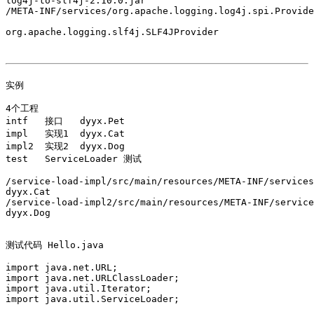
log4j-to-slf4j-2.10.0.jar

/META-INF/services/org.apache.logging.log4j.spi.Provide
org.apache.logging.slf4j.SLF4JProvider

实例

4个工程

intf   接口   dyyx.Pet

impl   实现1  dyyx.Cat

impl2  实现2  dyyx.Dog

test   ServiceLoader 测试

/service-load-impl/src/main/resources/META-INF/services
dyyx.Cat

/service-load-impl2/src/main/resources/META-INF/service
dyyx.Dog

测试代码 Hello.java

import java.net.URL;

import java.net.URLClassLoader;

import java.util.Iterator;

import java.util.ServiceLoader;
