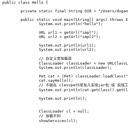
public class Hello {

	private static final String DIR = "/Users/dugang/fun/hellocode/demo/serviceload/";

	public static void main(String[] args) throws Exception {

		System.out.println("hello");

		URL url1 = getUrl("impl");

		URL url2 = getUrl("impl2");		

		System.out.println(url1);

		System.out.println(url2);

		// 自定义类加载器

		ClassLoader classLoader = new URLClassLoader(new URL[]{url1,url2});

		System.out.println(classLoader);	

		Pet cat = (Pet) classLoader.loadClass("dyyx.Cat").newInstance();

		cat.sayHello();

		// 不能在 classpath里加入实现jar包 或 实现工程impl，否则 classload 为 AppClassLoader

		System.out.println(cat.getClass().getClassLoader());

		System.out.println();

		ClassLoader cl = null;

		// 加载不到

		showServices(cl);
