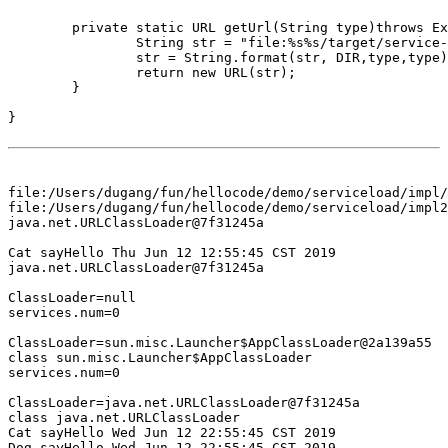
	private static URL getUrl(String type)throws Exception{

		String str = "file:%s%s/target/service-load-%s-1.0.jar";

		str = String.format(str, DIR,type,type);

		return new URL(str);

	}

}

file:/Users/dugang/fun/hellocode/demo/serviceload/impl/
file:/Users/dugang/fun/hellocode/demo/serviceload/impl2
java.net.URLClassLoader@7f31245a

Cat sayHello Thu Jun 12 12:55:45 CST 2019

java.net.URLClassLoader@7f31245a

ClassLoader=null

services.num=0

ClassLoader=sun.misc.Launcher$AppClassLoader@2a139a55

class sun.misc.Launcher$AppClassLoader

services.num=0

ClassLoader=java.net.URLClassLoader@7f31245a

class java.net.URLClassLoader

Cat sayHello Wed Jun 12 22:55:45 CST 2019

Dog sayHello Wed Jun 12 22:55:45 CST 2019
