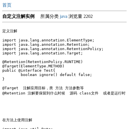
首页
自定义注解实例
所属分类
java
浏览量 2202
定义注解

import java.lang.annotation.ElementType;

import java.lang.annotation.Retention;

import java.lang.annotation.RetentionPolicy;

import java.lang.annotation.Target;

@Retention(RetentionPolicy.RUNTIME)

@Target(ElementType.METHOD)

public @interface Test{

	boolean ignore() default false;

}

@Target  注解应用目标，类 方法 方法参数等

@Retention 注解要保留到什么时候  源码 class文件  或者是运行时

在方法上使用注解
