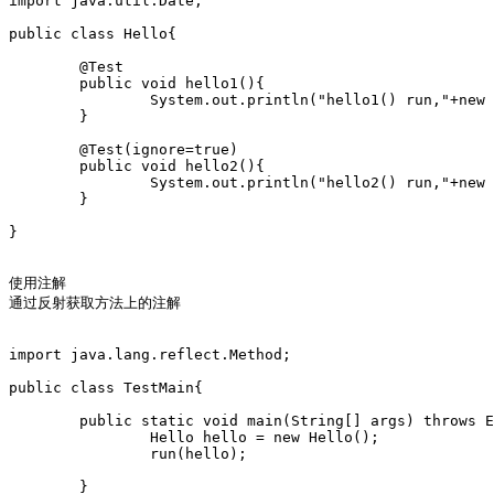
import java.util.Date;

public class Hello{

	@Test

	public void hello1(){

		System.out.println("hello1() run,"+new Date());

	}

	@Test(ignore=true)

	public void hello2(){

		System.out.println("hello2() run,"+new Date());

	}

}

使用注解 

通过反射获取方法上的注解

import java.lang.reflect.Method;

public class TestMain{

	public static void main(String[] args) throws Exception {

		Hello hello = new Hello();

		run(hello);

	}
