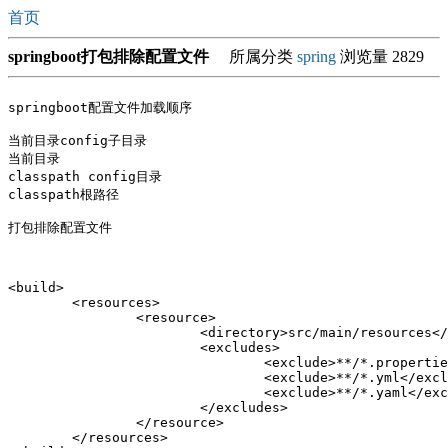
首页
springboot打包排除配置文件
所属分类
spring
浏览量 2829
springboot配置文件加载顺序

当前目录config子目录

当前目录

classpath config目录

classpath根路径

打包排除配置文件

<build>

	<resources>

		<resource>

			<directory>src/main/resources</directory>

			<excludes>

				<exclude>**/*.properties</exclude>

				<exclude>**/*.yml</exclude>

				<exclude>**/*.yaml</exclude>

			</excludes>

		</resource>

	</resources>
