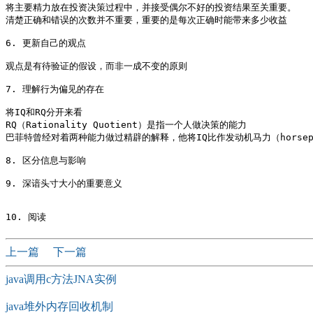
将主要精力放在投资决策过程中，并接受偶尔不好的投资结果至关重要。

清楚正确和错误的次数并不重要，重要的是每次正确时能带来多少收益

6. 更新自己的观点 

观点是有待验证的假设，而非一成不变的原则

7. 理解行为偏见的存在

将IQ和RQ分开来看

RQ（Rationality Quotient）是指一个人做决策的能力

巴菲特曾经对着两种能力做过精辟的解释，他将IQ比作发动机马力（horsepow
8. 区分信息与影响

9. 深谙头寸大小的重要意义

上一篇
下一篇
java调用c方法JNA实例
java堆外内存回收机制