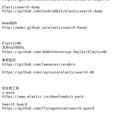
Elasticsearch-dump

https://github.com/taskrabbit/elasticsearch-dump

Head插件

http://mobz.github.io/elasticsearch-head/

ElasticHD  

支持sql转DSL

https://github.com/360EntSecGroup-Skylar/ElasticHD

集群监控

https://github.com/lmenezes/cerebro

https://github.com/royrusso/elasticsearch-HQ

安全类工具

x-pack

https://www.elastic.co/downloads/x-pack

Search Guard

https://github.com/floragunncom/search-guard
