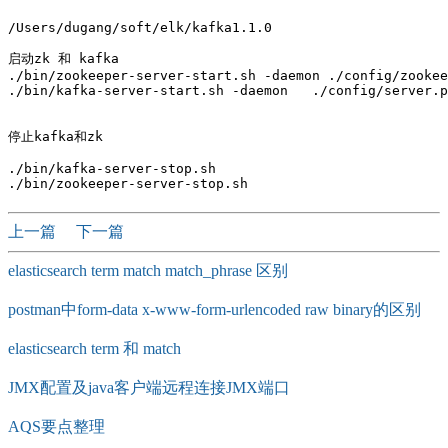
/Users/dugang/soft/elk/kafka1.1.0

启动zk 和 kafka 

./bin/zookeeper-server-start.sh -daemon ./config/zookee
./bin/kafka-server-start.sh -daemon   ./config/server.p
停止kafka和zk

./bin/kafka-server-stop.sh

上一篇
下一篇
elasticsearch term match match_phrase 区别
postman中form-data x-www-form-urlencoded raw binary的区别
elasticsearch term 和 match
JMX配置及java客户端远程连接JMX端口
AQS要点整理