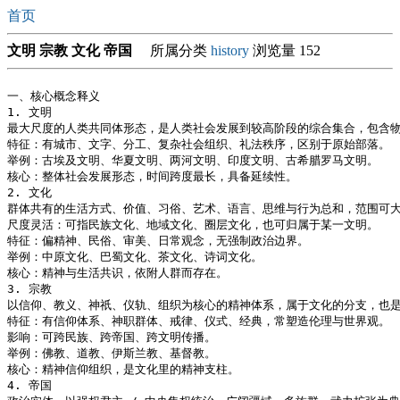
首页
文明 宗教 文化 帝国
所属分类
history
浏览量 152
一、核心概念释义

1. 文明

最大尺度的人类共同体形态，是人类社会发展到较高阶段的综合集合，包含物
特征：有城市、文字、分工、复杂社会组织、礼法秩序，区别于原始部落。

举例：古埃及文明、华夏文明、两河文明、印度文明、古希腊罗马文明。

核心：整体社会发展形态，时间跨度最长，具备延续性。

2. 文化

群体共有的生活方式、价值、习俗、艺术、语言、思维与行为总和，范围可大
尺度灵活：可指民族文化、地域文化、圈层文化，也可归属于某一文明。

特征：偏精神、民俗、审美、日常观念，无强制政治边界。

举例：中原文化、巴蜀文化、茶文化、诗词文化。

核心：精神与生活共识，依附人群而存在。

3. 宗教

以信仰、教义、神祇、仪轨、组织为核心的精神体系，属于文化的分支，也是
特征：有信仰体系、神职群体、戒律、仪式、经典，常塑造伦理与世界观。

影响：可跨民族、跨帝国、跨文明传播。

举例：佛教、道教、伊斯兰教、基督教。

核心：精神信仰组织，是文化里的精神支柱。

4. 帝国
