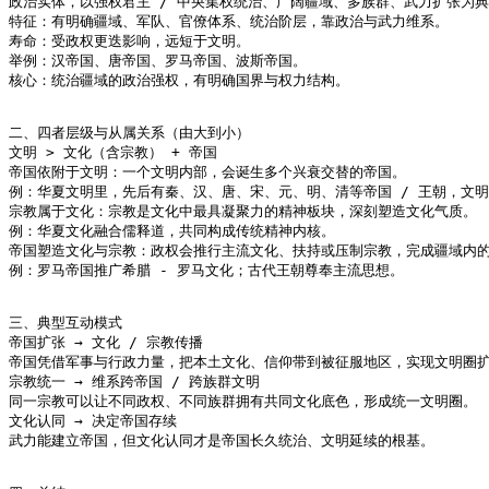
政治实体，以强权君主 / 中央集权统治、广阔疆域、多族群、武力扩张为典
特征：有明确疆域、军队、官僚体系、统治阶层，靠政治与武力维系。

寿命：受政权更迭影响，远短于文明。

举例：汉帝国、唐帝国、罗马帝国、波斯帝国。

核心：统治疆域的政治强权，有明确国界与权力结构。

二、四者层级与从属关系（由大到小）

文明 > 文化（含宗教） + 帝国

帝国依附于文明：一个文明内部，会诞生多个兴衰交替的帝国。

例：华夏文明里，先后有秦、汉、唐、宋、元、明、清等帝国 / 王朝，文明
宗教属于文化：宗教是文化中最具凝聚力的精神板块，深刻塑造文化气质。

例：华夏文化融合儒释道，共同构成传统精神内核。

帝国塑造文化与宗教：政权会推行主流文化、扶持或压制宗教，完成疆域内的
例：罗马帝国推广希腊 - 罗马文化；古代王朝尊奉主流思想。

三、典型互动模式

帝国扩张 → 文化 / 宗教传播

帝国凭借军事与行政力量，把本土文化、信仰带到被征服地区，实现文明圈扩
宗教统一 → 维系跨帝国 / 跨族群文明

同一宗教可以让不同政权、不同族群拥有共同文化底色，形成统一文明圈。

文化认同 → 决定帝国存续

武力能建立帝国，但文化认同才是帝国长久统治、文明延续的根基。
