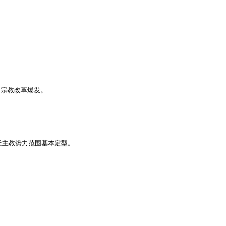
，宗教改革爆发。

天主教势力范围基本定型。


