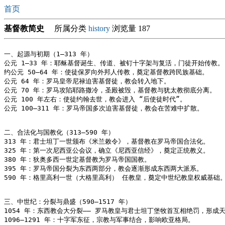
首页
基督教简史
所属分类
history
浏览量 187
一、起源与初期（1–313 年）

公元 1–33 年：耶稣基督诞生、传道、被钉十字架与复活，门徒开始传教。

约公元 50–64 年：使徒保罗向外邦人传教，奠定基督教跨民族基础。

公元 64 年：罗马皇帝尼禄迫害基督徒，教会转入地下。

公元 70 年：罗马攻陷耶路撒冷，圣殿被毁，基督教与犹太教彻底分离。

公元 100 年左右：使徒约翰去世，教会进入 “后使徒时代”。

公元 100–311 年：罗马帝国多次迫害基督徒，教会在苦难中扩散。

二、合法化与国教化（313–590 年）

313 年：君士坦丁一世颁布《米兰敕令》，基督教在罗马帝国合法化。

325 年：第一次尼西亚公会议，确立《尼西亚信经》，奠定正统教义。

380 年：狄奥多西一世定基督教为罗马帝国国教。

395 年：罗马帝国分裂为东西两部分，教会逐渐形成东西两大派系。

590 年：格里高利一世（大格里高利） 任教皇，奠定中世纪教皇权威基础。
三、中世纪：分裂与鼎盛（590–1517 年）

1054 年：东西教会大分裂—— 罗马教皇与君士坦丁堡牧首互相绝罚，形成
1096–1291 年：十字军东征，宗教与军事结合，影响欧亚格局。
