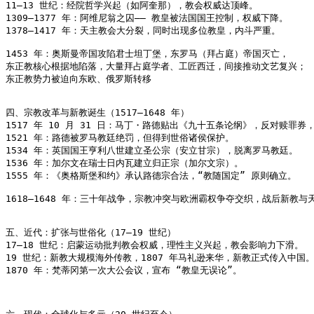
11–13 世纪：经院哲学兴起（如阿奎那），教会权威达顶峰。

1309–1377 年：阿维尼翁之囚—— 教皇被法国国王控制，权威下降。

1378–1417 年：天主教会大分裂，同时出现多位教皇，内斗严重。

1453 年：奥斯曼帝国攻陷君士坦丁堡，东罗马（拜占庭）帝国灭亡，

东正教核心根据地陷落，大量拜占庭学者、工匠西迁，间接推动文艺复兴；

东正教势力被迫向东欧、俄罗斯转移

四、宗教改革与新教诞生（1517–1648 年）

1517 年 10 月 31 日：马丁・路德贴出《九十五条论纲》，反对赎罪券
1521 年：路德被罗马教廷绝罚，但得到世俗诸侯保护。

1534 年：英国国王亨利八世建立圣公宗（安立甘宗），脱离罗马教廷。

1536 年：加尔文在瑞士日内瓦建立归正宗（加尔文宗）。

1555 年：《奥格斯堡和约》承认路德宗合法，“教随国定” 原则确立。

1618–1648 年：三十年战争，宗教冲突与欧洲霸权争夺交织，战后新教与
五、近代：扩张与世俗化（17–19 世纪）

17–18 世纪：启蒙运动批判教会权威，理性主义兴起，教会影响力下滑。

19 世纪：新教大规模海外传教，1807 年马礼逊来华，新教正式传入中国。
1870 年：梵蒂冈第一次大公会议，宣布 “教皇无误论”。
