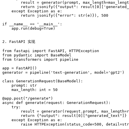
        result = generator(prompt, max_length=max_lengt
        return jsonify({"output": result[0]['generated_
    except Exception as e:

        return jsonify({"error": str(e)}), 500

if __name__ == '__main__':

    app.run(debug=True)

2. FastAPI 实现

from fastapi import FastAPI, HTTPException

from pydantic import BaseModel

from transformers import pipeline

app = FastAPI()

generator = pipeline('text-generation', model='gpt2')

class GenerationRequest(BaseModel):

    prompt: str

    max_length: int = 50

@app.post("/generate")

async def generate(request: GenerationRequest):

    try:

        result = generator(request.prompt, max_length=r
        return {"output": result[0]["generated_text"]}

    except Exception as e:

        raise HTTPException(status_code=500, detail=str