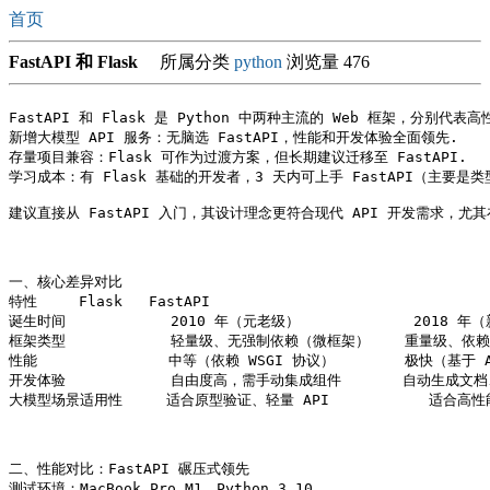
首页
FastAPI 和 Flask
所属分类
python
浏览量 476
FastAPI 和 Flask 是 Python 中两种主流的 Web 框架，分别代
新增大模型 API 服务：无脑选 FastAPI，性能和开发体验全面领先.

存量项目兼容：Flask 可作为过渡方案，但长期建议迁移至 FastAPI.

学习成本：有 Flask 基础的开发者，3 天内可上手 FastAPI（主要是类
建议直接从 FastAPI 入门，其设计理念更符合现代 API 开发需求，
一、核心差异对比

特性	Flask	FastAPI

诞生时间            2010 年（元老级）             2018 年
框架类型            轻量级、无强制依赖（微框架）    重量级、依
性能               中等（依赖 WSGI 协议）        极快（基于 AS
开发体验            自由度高，需手动集成组件       自动生成文
大模型场景适用性     适合原型验证、轻量 API	        适合高性能推理服务、高并发场景

二、性能对比：FastAPI 碾压式领先

测试环境：MacBook Pro M1，Python 3.10
