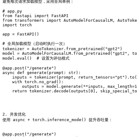
避免每次请求加载模型，采用全局单例：

# app.py

from fastapi import FastAPI

from transformers import AutoModelForCausalLM, AutoToke
import torch

app = FastAPI()

# 全局加载模型（启动时执行一次）

tokenizer = AutoTokenizer.from_pretrained("gpt2")

model = AutoModelForCausalLM.from_pretrained("gpt2", to
model.eval()  # 设置为评估模式

@app.post("/generate")

async def generate(prompt: str):

    inputs = tokenizer(prompt, return_tensors="pt").to(
    with torch.no_grad():

        outputs = model.generate(**inputs, max_length=1
    return tokenizer.decode(outputs[0], skip_special_to
2. 并发优化

使用 async + torch.inference_mode() 提升吞吐量：

@app.post("/generate")
