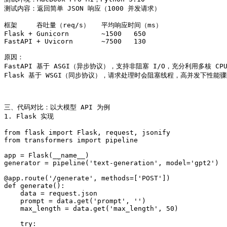
测试内容：返回简单 JSON 响应（1000 并发请求）

框架	吞吐量（req/s）	平均响应时间（ms）

Flask + Gunicorn	~1500	650

FastAPI + Uvicorn	~7500	130

原因：

FastAPI 基于 ASGI（异步协议），支持非阻塞 I/O，充分利用多核 CPU.
Flask 基于 WSGI（同步协议），请求处理时会阻塞线程，高并发下性能骤降
三、代码对比：以大模型 API 为例

1. Flask 实现

from flask import Flask, request, jsonify

from transformers import pipeline

app = Flask(__name__)

generator = pipeline('text-generation', model='gpt2')

@app.route('/generate', methods=['POST'])

def generate():

    data = request.json

    prompt = data.get('prompt', '')

    max_length = data.get('max_length', 50)

    try:
