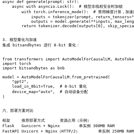
async def generate(prompt: str):

    async with asyncio.Lock():  # 模型非线程安全时加锁

        with torch.inference_mode():  # 禁用梯度计算，加速
            inputs = tokenizer(prompt, return_tensors="
            outputs = model.generate(**inputs, max_leng
        return tokenizer.decode(outputs[0], skip_specia
3. 模型量化与加速

集成 bitsandbytes 进行 8-bit 量化：

from transformers import AutoModelForCausalLM, AutoToke
import torch

import bitsandbytes as bnb

model = AutoModelForCausalLM.from_pretrained(

    "gpt2",

    load_in_8bit=True,  # 8-bit 量化

    device_map="auto",  # 自动设备分配

)

六、部署方案对比

框架	推荐部署方式	资源占用（示例）

Flask	Gunicorn + Nginx	单实例 300MB RAM
