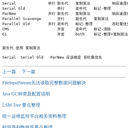
Serial	            串行	新生代	复制算法	        响应速度优先	单CPU环境下的Client模式

Serial Old	        串行	老年代	标记-整理	        响应速度优先	单CPU环境下的Client模式、CMS的后备预案

ParNew	            并行	新生代	复制算法	        响应速度优先	多CPU环境时在Server模式下与CMS配合

Parallel Scavenge	并行	新生代	复制算法	        吞吐量优先	    在后台运算而不需要太多交互的任务

Parallel Old	    并行	老年代	标记-整理	        吞吐量优先	    在后台运算而不需要太多交互的任务

CMS	                并发	老年代	标记-清除	        响应速度优先	集中在互联网站或B/S系统服务端上的Java应用

G1	                并发	both	标记-整理+复制算法	响应速度优先	面向服务端应用，将来替换CMS

新生代 使用 复制算法

上一篇
下一篇
FileInputStream无法读取完整数据问题解决
Java GC种类及配置说明
LSM Tree 要点整理
统一运维监控平台相关资料整理
时间序列数据库要点整理