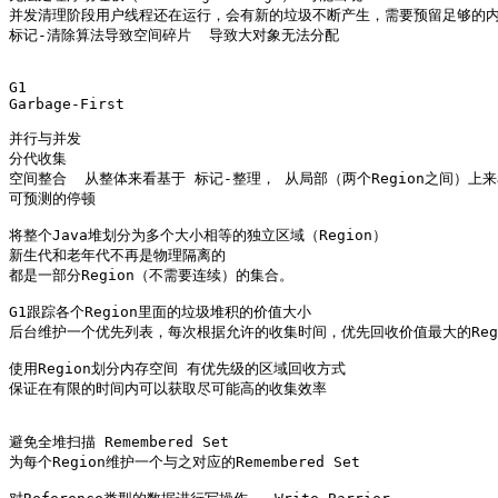
并发清理阶段用户线程还在运行，会有新的垃圾不断产生，需要预留足够的内
标记-清除算法导致空间碎片  导致大对象无法分配  

G1

Garbage-First

并行与并发

分代收集 

空间整合  从整体来看基于 标记-整理， 从局部（两个Region之间）上
可预测的停顿 

将整个Java堆划分为多个大小相等的独立区域（Region）

新生代和老年代不再是物理隔离的

都是一部分Region（不需要连续）的集合。

G1跟踪各个Region里面的垃圾堆积的价值大小

后台维护一个优先列表，每次根据允许的收集时间，优先回收价值最大的Region（
使用Region划分内存空间 有优先级的区域回收方式

保证在有限的时间内可以获取尽可能高的收集效率

避免全堆扫描 Remembered Set

为每个Region维护一个与之对应的Remembered Set
