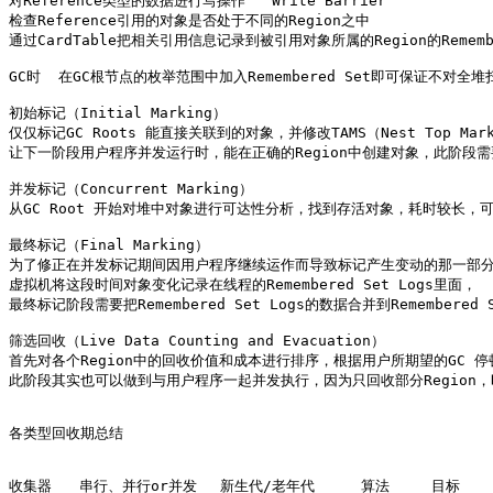
对Reference类型的数据进行写操作   Write Barrier

检查Reference引用的对象是否处于不同的Region之中

通过CardTable把相关引用信息记录到被引用对象所属的Region的Remembe
GC时  在GC根节点的枚举范围中加入Remembered Set即可保证不对全
初始标记（Initial Marking） 

仅仅标记GC Roots 能直接关联到的对象，并修改TAMS（Nest Top Mark 
让下一阶段用户程序并发运行时，能在正确的Region中创建对象，此阶段需
并发标记（Concurrent Marking） 

从GC Root 开始对堆中对象进行可达性分析，找到存活对象，耗时较长，
最终标记（Final Marking） 

为了修正在并发标记期间因用户程序继续运作而导致标记产生变动的那一部分
虚拟机将这段时间对象变化记录在线程的Remembered Set Logs里面，

最终标记阶段需要把Remembered Set Logs的数据合并到Remember
筛选回收（Live Data Counting and Evacuation） 

首先对各个Region中的回收价值和成本进行排序，根据用户所期望的GC 停
此阶段其实也可以做到与用户程序一起并发执行，因为只回收部分Region
各类型回收期总结

收集器	串行、并行or并发	新生代/老年代	算法	目标	适用场景
