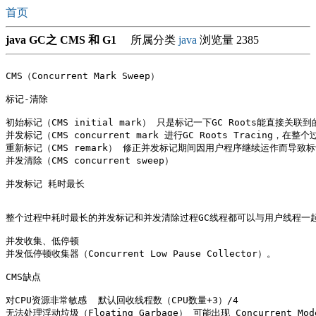
首页
java GC之 CMS 和 G1
所属分类
java
浏览量 2385
CMS（Concurrent Mark Sweep）

标记-清除

初始标记（CMS initial mark） 只是标记一下GC Roots能直接关联
并发标记（CMS concurrent mark 进行GC Roots Tracing，在整
重新标记（CMS remark） 修正并发标记期间因用户程序继续运作而导
并发清除（CMS concurrent sweep）

并发标记 耗时最长

整个过程中耗时最长的并发标记和并发清除过程GC线程都可以与用户线程一起
并发收集、低停顿

并发低停顿收集器（Concurrent Low Pause Collector）。

CMS缺点

对CPU资源非常敏感  默认回收线程数（CPU数量+3）/4

无法处理浮动垃圾（Floating Garbage） 可能出现 Concurrent Mode 