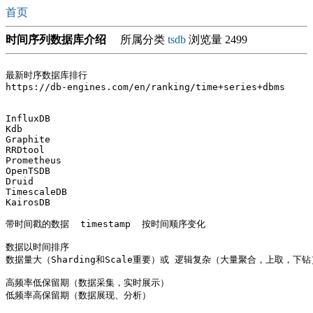
首页
时间序列数据库介绍
所属分类
tsdb
浏览量 2499
最新时序数据库排行

https://db-engines.com/en/ranking/time+series+dbms

InfluxDB

Kdb

Graphite

RRDtool	

Prometheus

OpenTSDB

Druid

TimescaleDB

KairosDB

带时间戳的数据  timestamp  按时间顺序变化

数据以时间排序

数据量大（Sharding和Scale重要）或 逻辑复杂（大量聚合，上取，下钻）
高频率低保留期（数据采集，实时展示）

低频率高保留期（数据展现、分析）
