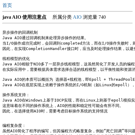
首页
java AIO 使用注意点
所属分类
AIO
浏览量 740
异步操作的回调机制

Java AIO通过回调机制来处理异步操作的结果。

当I/O操作成功完成时，会回调到completed方法，而在I/O操作失败时，则
因此，在实现CompletionHandler接口时，应当及时处理操作结果，以
线程模型的优化

Java AIO相较于NIO多了一层异步线程模型，这虽然简化了开发人员的编
在实际应用中，需要根据具体需求选择合适的线程模型，以平衡性能和资源消
Java AIO的本质可以概括为 选择器+线程池，即Epoll + ThreadPoolEx
Java AIO在底层实现上依赖于操作系统的I/O机制（如Linux的epoll）
操作系统支持：

Java AIO在Windows上基于IOCP实现，而在Linux上则基于epoll模拟实
这意味着在不同的操作系统上，AIO的性能和稳定性可能会有所不同。

因此，在选择使用AIO时，需要考虑目标操作系统的支持情况

编程复杂度：

虽然AIO简化了程序的编写，但其编程方式略显复杂，例如“死亡回调”等问题