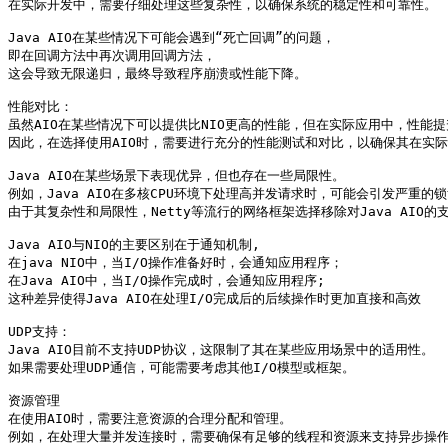
在实际开发中，需要仔细处理这些复杂性，以确保系统的稳定性和可靠性。

Java AIO在某些情况下可能会遇到“死亡回调”的问题，

即在回调方法中再次调用回调方法，

这会导致无限递归，最终导致程序崩溃或性能下降。

性能对比：

虽然AIO在某些情况下可以提供比NIO更高的性能，但在实际应用中，性能提
因此，在选择使用AIO时，需要进行充分的性能测试和对比，以确保其在实际
Java AIO在某些场景下表现优异，但也存在一些局限性。

例如，Java AIO在多核CPU环境下处理高并发请求时，可能会引发严重的
由于其复杂性和局限性，Netty等流行的网络框架选择移除对Java AIO的支
Java AIO与NIO的主要区别在于通知机制,

在java NIO中，当I/O操作准备好时，会通知应用程序；

在Java AIO中，当I/O操作完成时，会通知应用程序;

这种差异使得Java AIO在处理I/O完成后的后续操作时更加直接和高效

UDP支持：

Java AIO目前不支持UDP协议，这限制了其在某些应用场景中的适用性。

如果需要处理UDP通信，可能需要考虑其他I/O模型或框架。

资源管理

在使用AIO时，需要注意资源的合理分配和管理。

例如，在处理大量并发连接时，需要确保有足够的线程和资源来支持异步操作