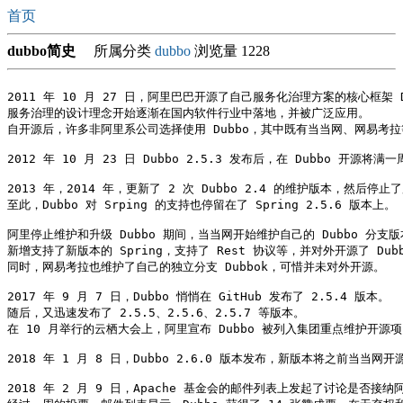
首页
dubbo简史
所属分类
dubbo
浏览量 1228
2011 年 10 月 27 日，阿里巴巴开源了自己服务化治理方案的核心框架 Du
服务治理的设计理念开始逐渐在国内软件行业中落地，并被广泛应用。

自开源后，许多非阿里系公司选择使用 Dubbo，其中既有当当网、网易考
2012 年 10 月 23 日 Dubbo 2.5.3 发布后，在 Dubbo 开源
2013 年，2014 年，更新了 2 次 Dubbo 2.4 的维护版本，然后停止
至此，Dubbo 对 Srping 的支持也停留在了 Spring 2.5.6 版本上。

阿里停止维护和升级 Dubbo 期间，当当网开始维护自己的 Dubbo 分支版本 
新增支持了新版本的 Spring，支持了 Rest 协议等，并对外开源了 Dubb
同时，网易考拉也维护了自己的独立分支 Dubbok，可惜并未对外开源。

2017 年 9 月 7 日，Dubbo 悄悄在 GitHub 发布了 2.5.4 版本。

随后，又迅速发布了 2.5.5、2.5.6、2.5.7 等版本。

在 10 月举行的云栖大会上，阿里宣布 Dubbo 被列入集团重点维护开源项
2018 年 1 月 8 日，Dubbo 2.6.0 版本发布，新版本将之前当当网开
2018 年 2 月 9 日，Apache 基金会的邮件列表上发起了讨论是否接纳阿里