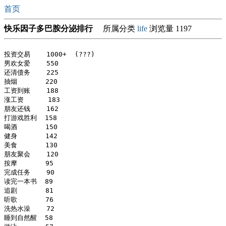
首页
快乐因子多巴胺分泌排行
所属分类
life
浏览量 1197
投资交易    1000+  (???)

男欢女爱    550

还清债务    225

抽烟       220

工资到账    188

涨工资      183

朋友还钱    162

打游戏胜利  158

喝酒       150

健身       142

美食       130

朋友聚会    120

按摩       95

完成任务    90

读完一本书  89

追剧       81

听歌       76

洗热水澡    72  

睡到自然醒  58
