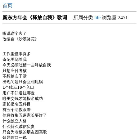
首页
新东方年会《释放自我》歌词
所属分类
life
浏览量 2451
听说这个火了

改编自《沙漠骆驼》

工作里怪事真多

奇葩围绕着我

今天必须吐槽一曲释放自我

只想应付考核

不想踏实干活

出现问题只会互相甩锅

1个续班10个入口

用户不知道往哪走

哪里交钱才能报名成功

家长报名五科目

有五个助教跟着

信息收集五遍家长要炸了

什么独立人格

什么特么诚信负责

只会为老板的朋友圈高歌

领导随口一说
