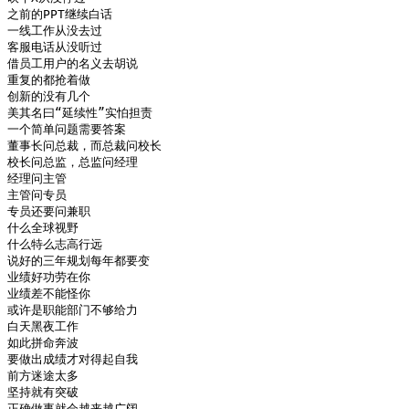
之前的PPT继续白话

一线工作从没去过

客服电话从没听过

借员工用户的名义去胡说

重复的都抢着做

创新的没有几个

美其名曰“延续性”实怕担责

一个简单问题需要答案

董事长问总裁，而总裁问校长

校长问总监，总监问经理

经理问主管

主管问专员

专员还要问兼职

什么全球视野

什么特么志高行远

说好的三年规划每年都要变

业绩好功劳在你

业绩差不能怪你

或许是职能部门不够给力

白天黑夜工作

如此拼命奔波

要做出成绩才对得起自我

前方迷途太多

坚持就有突破

正确做事就会越来越广阔
