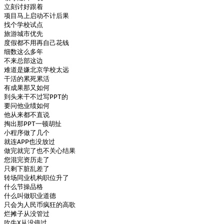
立刻讨好跟着

项目马上启动不计后果

找个学校试点

旅游城市优先

度假都不用再自己花钱

细数这么多年

不来总部这边

难道是嫌北京学校太远

干活的累死累活

有成果那又如何

到头来干不过写PPT的

要问他业绩如何

他从来都不直说

掏出那PPT一顿胡扯

小程序做了几个

就连APP也没放过

做完就完了也不关心结果

您混完资历走了

只剩下脏乱差了

转场同业机构职位升了

什么节操品格

什么叫做职业道德

只会为人民币疯狂的高歌

烂摊子从没管过

吹牛X从没停过 
