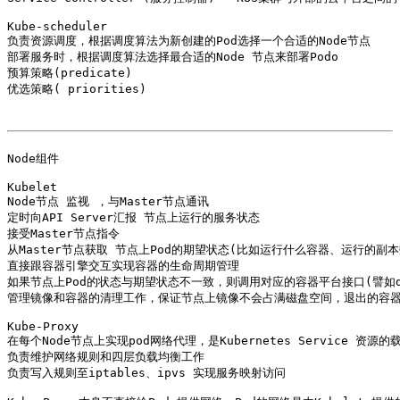
Kube-scheduler

负责资源调度，根据调度算法为新创建的Pod选择一个合适的Node节点

部署服务时，根据调度算法选择最合适的Node 节点来部署Podo

预算策略(predicate)

优选策略( priorities)

Node组件

Kubelet

Node节点 监视 ，与Master节点通讯

定时向API Server汇报 节点上运行的服务状态

接受Master节点指令

从Master节点获取 节点上Pod的期望状态(比如运行什么容器、运行的副
直接跟容器引擎交互实现容器的生命周期管理

如果节点上Pod的状态与期望状态不一致，则调用对应的容器平台接口(譬如doc
管理镜像和容器的清理工作，保证节点上镜像不会占满磁盘空间，退出的容器
Kube-Proxy

在每个Node节点上实现pod网络代理，是Kubernetes Service 资源的载
负责维护网络规则和四层负载均衡工作

负责写入规则至iptables、ipvs 实现服务映射访问
