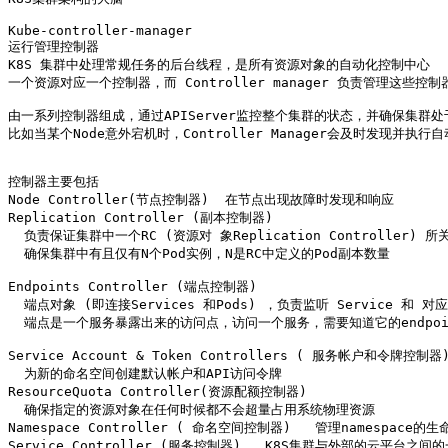
Kube-controller-manager

运行管理控制器

K8S 集群中处理常规任务的后台线程，是所有资源对象的自动化控制中心

一个资源对应一个控制器，而 Controller manager 负责管理这些控制器
由一系列控制器组成，通过APIServer监控整个集群的状态，并确保集群处
比如当某个Node意外宕机时，Controller Manager会及时发现并执行自
控制器主要包括

Node Controller(节点控制器)  在节点出现故障时发现和响应

Replication Controller (副本控制器) 

  负责保证集群中一个RC (资源对 象Replication Controller)
  确保集群中有且仅有N个Pod实例，N是RC中定义的Pod副本数量

Endpoints Controller (端点控制器) 

  端点对象 (即连接Services 和Pods) ，负责监听 Service 和 对
  端点是一个服务暴露出来的访问点，访问一个服务，需要知道它的endpoin
Service Account & Token Controllers ( 服务帐户和令牌控制器)
  为新的命名空间创建默认帐户和API访问令牌

ResourceQuota Controller(资源配额控制器)

  确保指定的资源对象在任何时候都不会超量占用系统物理资源

Namespace Controller ( 命名空间控制器)   管理namespace的生
Service Controller (服务控制器)   K8S集群与外部的云平台之间