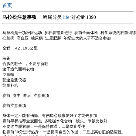
首页
马拉松注意事项
所属分类
life
浏览量 1390
马拉松是一项极限运动 参赛者需要进行 赛前全面体检 科学系统的赛前训练

心脏病 高血压 糖尿病 过度肥胖 年纪过大的人群不适合参加

全程  42.195公里

装备

合脚的鞋子 ，不要穿新鞋

速干透气面料衣物

空顶帽 

配速监测仪器

能量补给

赛前 赛中 赛后 注意事项

赛前注意事项

身体一定不能有伤痛。有伤痛必须康复好了才能去参加

赛前早餐推荐全麦面包 多吃碳水化合物，馒头、米饭比较好

不要过早脱衣服：一是保持体温，二是防止受伤

临赛前30分进行热身：一是提高自己的体温，二是提高心脏的适应性。
