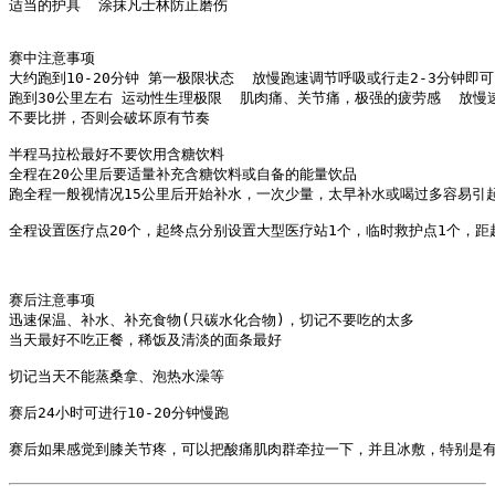
适当的护具  涂抹凡士林防止磨伤

赛中注意事项

大约跑到10-20分钟 第一极限状态  放慢跑速调节呼吸或行走2-3分钟即可

跑到30公里左右 运动性生理极限  肌肉痛、关节痛，极强的疲劳感  放
不要比拼，否则会破坏原有节奏

半程马拉松最好不要饮用含糖饮料  

全程在20公里后要适量补充含糖饮料或自备的能量饮品

跑全程一般视情况15公里后开始补水，一次少量，太早补水或喝过多容易引起
全程设置医疗点20个，起终点分别设置大型医疗站1个，临时救护点1个，距
赛后注意事项

迅速保温、补水、补充食物(只碳水化合物)，切记不要吃的太多

当天最好不吃正餐，稀饭及清淡的面条最好

切记当天不能蒸桑拿、泡热水澡等

赛后24小时可进行10-20分钟慢跑
