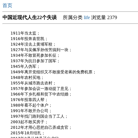
首页
中国近现代人生22个失误
所属分类
life
浏览量 2379
　　1911年当太监；

　　1916年投奔袁世凯；

　　1924年没去上黄埔军校；

　　1927年与吴佩孚孙传芳搞到一块；

　　1934年不敢冒死参加长征；

　　1937年为抗日参加了国军；

　　1945年入伪军；

　　1949年离开党组织又不敢接受老蒋的免费机票；

　　1948年农村买地；

　　1955年从城市跑去农村；

　　1957年参加会议一激动提了意见；

　　1966年下乡扎根和贫下中农结婚；

　　1976年投靠四人帮；

　　1980年看不起个体户；

　　1991年不敢开办公司；

　　1997年找门路到国企当了工人；

　　2003起不敢买房子；

　　2012年才用心思把自己弄成贪官；

　　2015年10月结扎；
