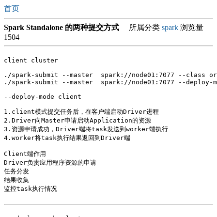
首页
Spark Standalone 的两种提交方式
所属分类
spark
浏览量
1504
client cluster

./spark-submit --master  spark://node01:7077 --class or
./spark-submit --master  spark://node01:7077 --deploy-m
--deploy-mode client 

1.client模式提交任务后，在客户端启动Driver进程

2.Driver向Master申请启动Application的资源

3.资源申请成功，Driver端将task发送到worker端执行

4.worker将task执行结果返回到Driver端

Client端作用

Driver负责应用程序资源的申请

任务分发

结果收集

监控task执行情况
