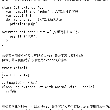
class Cat extends Pet

  var name:String="john" { //实现抽象字段

  var age:Int=3

  def run: Unit = {//实现抽象方法

    println("会跑")

  }

override def eat: Unit ={ //重写非抽象方法

    println("吃鱼")

  }

}

若需要实现多个特质，可以通过with关键字添加额外特质

但位于最左侧的特质必须使用extends关键字

trait Animal{

}

trait Runable{

}

//类Dog实现了三个特质

class Dog extends Pet with Animal with Runable{

  //省略...

}

在类实例化的时候，可以通过with关键字混入多个特质，从而使用特质中的方