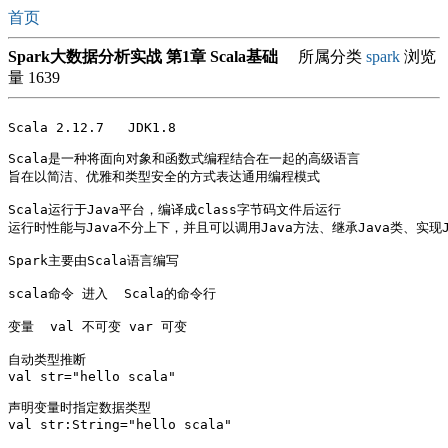
首页
Spark大数据分析实战 第1章 Scala基础
所属分类
spark
浏览
量 1639
Scala 2.12.7   JDK1.8

Scala是一种将面向对象和函数式编程结合在一起的高级语言

旨在以简洁、优雅和类型安全的方式表达通用编程模式

Scala运行于Java平台，编译成class字节码文件后运行

运行时性能与Java不分上下，并且可以调用Java方法、继承Java类、实现Ja
Spark主要由Scala语言编写

scala命令 进入  Scala的命令行

变量  val 不可变 var 可变

自动类型推断

val str="hello scala"

声明变量时指定数据类型

val str:String="hello scala"
