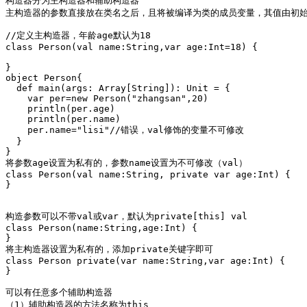
构造器分为主构造器和辅助构造器

主构造器的参数直接放在类名之后，且将被编译为类的成员变量，其值由初始
//定义主构造器，年龄age默认为18

class Person(val name:String,var age:Int=18) {

}

object Person{

  def main(args: Array[String]): Unit = {

    var per=new Person("zhangsan",20)

    println(per.age)

    println(per.name)

    per.name="lisi"//错误，val修饰的变量不可修改

  }

}

将参数age设置为私有的，参数name设置为不可修改（val）

class Person(val name:String, private var age:Int) {

}

构造参数可以不带val或var，默认为private[this] val

class Person(name:String,age:Int) {

}

将主构造器设置为私有的，添加private关键字即可

class Person private(var name:String,var age:Int) {

}

可以有任意多个辅助构造器 

（1）辅助构造器的方法名称为this
