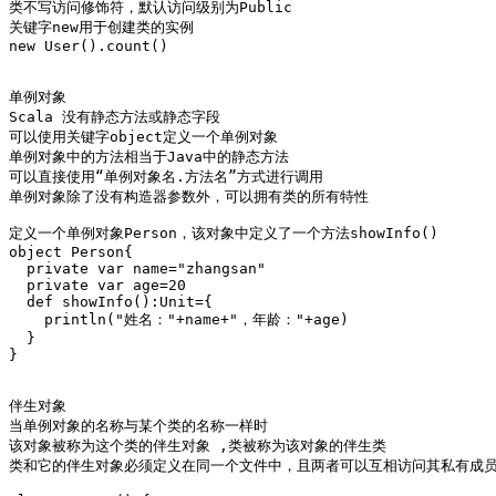
类不写访问修饰符，默认访问级别为Public 

关键字new用于创建类的实例 

new User().count()

单例对象

Scala 没有静态方法或静态字段

可以使用关键字object定义一个单例对象

单例对象中的方法相当于Java中的静态方法

可以直接使用“单例对象名.方法名”方式进行调用

单例对象除了没有构造器参数外，可以拥有类的所有特性

定义一个单例对象Person，该对象中定义了一个方法showInfo() 

object Person{

  private var name="zhangsan"

  private var age=20

  def showInfo():Unit={

    println("姓名："+name+"，年龄："+age)

  }

}

伴生对象

当单例对象的名称与某个类的名称一样时

该对象被称为这个类的伴生对象 ,类被称为该对象的伴生类

类和它的伴生对象必须定义在同一个文件中，且两者可以互相访问其私有成员 