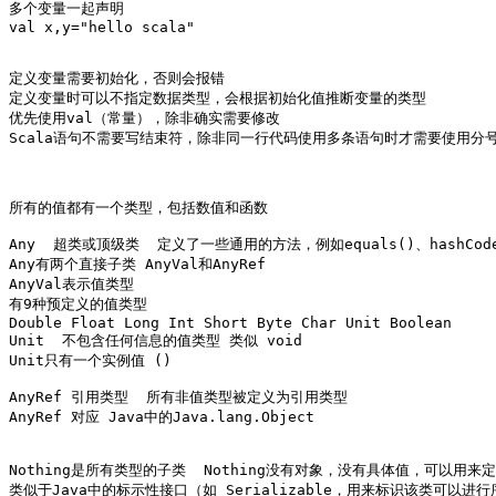
多个变量一起声明

val x,y="hello scala"

定义变量需要初始化，否则会报错

定义变量时可以不指定数据类型，会根据初始化值推断变量的类型

优先使用val（常量），除非确实需要修改

Scala语句不需要写结束符，除非同一行代码使用多条语句时才需要使用分号
所有的值都有一个类型，包括数值和函数

Any  超类或顶级类  定义了一些通用的方法，例如equals()、hashCode()
Any有两个直接子类 AnyVal和AnyRef

AnyVal表示值类型

有9种预定义的值类型 

Double Float Long Int Short Byte Char Unit Boolean

Unit  不包含任何信息的值类型 类似 void 

Unit只有一个实例值 ()

AnyRef 引用类型  所有非值类型被定义为引用类型

AnyRef 对应 Java中的Java.lang.Object

Nothing是所有类型的子类  Nothing没有对象，没有具体值，可以用来
类似于Java中的标示性接口（如 Serializable，用来标识该类可以进行