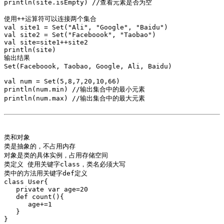
println(site.isEmpty) //查看元素是否为空

使用++运算符可以连接两个集合

val site1 = Set("Ali", "Google", "Baidu")

val site2 = Set("Faceboook", "Taobao")

val site=site1++site2

println(site)

输出结果

Set(Faceboook, Taobao, Google, Ali, Baidu)

val num = Set(5,8,7,20,10,66)

println(num.min) //输出集合中的最小元素

println(num.max) //输出集合中的最大元素

类和对象

类是抽象的，不占用内存

对象是类的具体实例，占用存储空间

类定义 使用关键字class，类名必须大写

类中的方法用关键字def定义 

class User{

   private var age=20

   def count(){

      age+=1

   }

}
