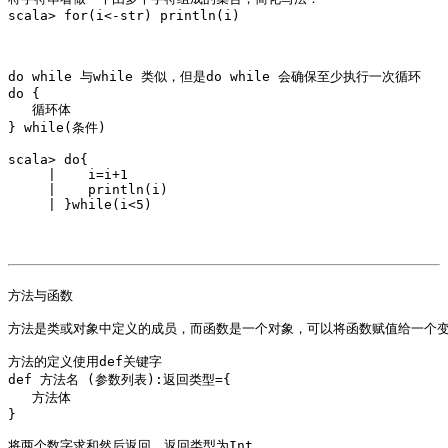
scala> for(i<-str) println(i)

do while 与while 类似，但是do while 会确保至少执行一次循环 

do {

   循环体

} while(条件)

scala> do{

     |    i=i+1

     |    println(i)

     | }while(i<5)

方法与函数

方法是类或对象中定义的成员，而函数是一个对象，可以将函数赋值给一个变
方法的定义使用def关键字 

def 方法名 (参数列表):返回类型={

   方法体

}

将两个数字求和然后返回，返回类型为Int
