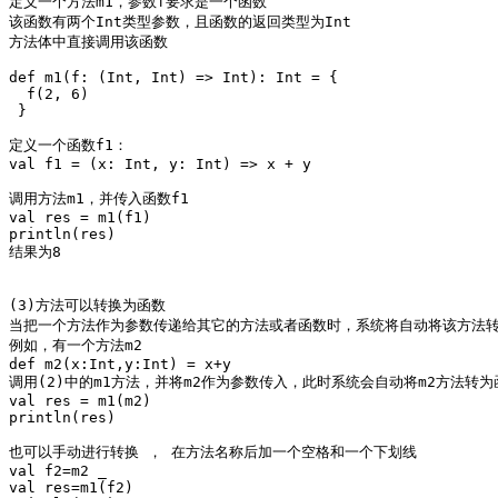
定义一个方法m1，参数f要求是一个函数

该函数有两个Int类型参数，且函数的返回类型为Int

方法体中直接调用该函数

def m1(f: (Int, Int) => Int): Int = {

  f(2, 6)

 }

定义一个函数f1：

val f1 = (x: Int, y: Int) => x + y

调用方法m1，并传入函数f1

val res = m1(f1)

println(res)

结果为8

(3)方法可以转换为函数

当把一个方法作为参数传递给其它的方法或者函数时，系统将自动将该方法转
例如，有一个方法m2

def m2(x:Int,y:Int) = x+y

调用(2)中的m1方法，并将m2作为参数传入，此时系统会自动将m2方法转为函
val res = m1(m2)

println(res)

也可以手动进行转换 ， 在方法名称后加一个空格和一个下划线 

val f2=m2 _

val res=m1(f2)
