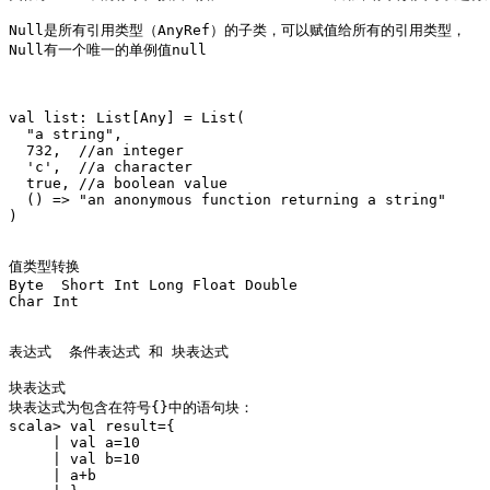
Null是所有引用类型（AnyRef）的子类，可以赋值给所有的引用类型，

Null有一个唯一的单例值null

val list: List[Any] = List(

  "a string",

  732,  //an integer

  'c',  //a character

  true, //a boolean value

  () => "an anonymous function returning a string"

)

值类型转换

Byte  Short Int Long Float Double

Char Int

表达式  条件表达式 和 块表达式

块表达式

块表达式为包含在符号{}中的语句块：

scala> val result={

     | val a=10

     | val b=10

     | a+b
