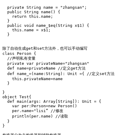
  private String name = "zhangsan";

  public String name() {

    return this.name;

  }

  public void name_$eq(String x$1) {

    this.name = x$1;

  }

除了自动生成get和set方法外，也可以手动编写

class Person {

  //声明私有变量

  private var privateName="zhangsan"

  def name=privateName //定义get方法

  def name_=(name:String): Unit ={ //定义set方法

    this.privateName=name

  }

}

object Test{

  def main(args: Array[String]): Unit = {

    var per:Person=new Person()

    per.name="lisi“ //修改

    println(per.name) //读取

  }

}
