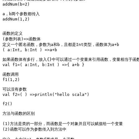
addNum(b=2)

a，b两个参数都传入

addNum(1,2)

函数的定义 

(参数列表)=>函数体

定义一个匿名函数，参数为a和b，且都是Int类型，函数体为a+b

( a:Int, b:Int ) =>a+b

如果函数体有多行，放入{}中可以通过一个变量来引用函数，变量相当于函数
val f1=( a:Int, b:Int ) =>{ a+b }

函数调用

f1(1,2)

可以没有参数

val f2=( ) =>println("hello scala")

f2()

方法与函数的区别

(1)方法是类的一部分，而函数是一个对象并且可以赋值给一个变量

(2)函数可以作为参数传入到方法中
