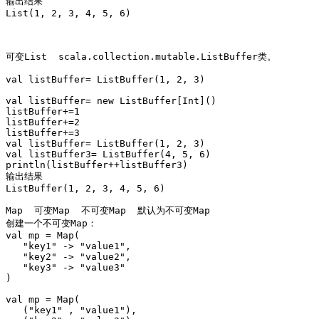
输出结果

List(1, 2, 3, 4, 5, 6)

可变List  scala.collection.mutable.ListBuffer类。

val listBuffer= ListBuffer(1, 2, 3)

val listBuffer= new ListBuffer[Int]()

listBuffer+=1

listBuffer+=2

listBuffer+=3

val listBuffer= ListBuffer(1, 2, 3)

val listBuffer3= ListBuffer(4, 5, 6)

println(listBuffer++listBuffer3)

输出结果

ListBuffer(1, 2, 3, 4, 5, 6)

Map  可变Map  不可变Map  默认为不可变Map

创建一个不可变Map：

val mp = Map(

   "key1" -> "value1",

   "key2" -> "value2",

   "key3" -> "value3"

)

val mp = Map(

   ("key1" , "value1"),
