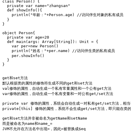
class Person() {

  private var name="zhangsan"

  def showInfo(){

    println("年龄："+Person.age) //访问伴生对象的私有成员

  }

}

object Person{

  private var age=20

  def main(args: Array[String]): Unit = {

    var per=new Person()

    println("姓名："+per.name) //访问伴生类的私有成员

    per.showInfo()

  }

}

get和set方法

默认根据类的属性的修饰符生成不同的get和set方法 

val修饰的属性，自动生成一个私有常量属性和一个公有get方法

var修饰的属性，自动生成一个私有变量和一对公有get/set方法

private var 修饰的属性，系统会自动生成一对私有get/set方法
private[this] 修饰的属性，系统不会生成get/set方法，即只能在类
get和set方法并非被命名为getName和setName

而是被命名为name和name_=

JVM不允许在方法名中出现=，因此=被替换成$eq
