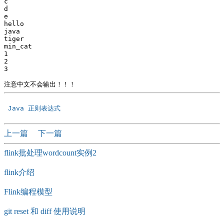
c

d

e

hello

java

tiger

min_cat

1

2

3

 Java 正则表达式 
上一篇
下一篇
flink批处理wordcount实例2
flink介绍
Flink编程模型
git reset 和 diff 使用说明