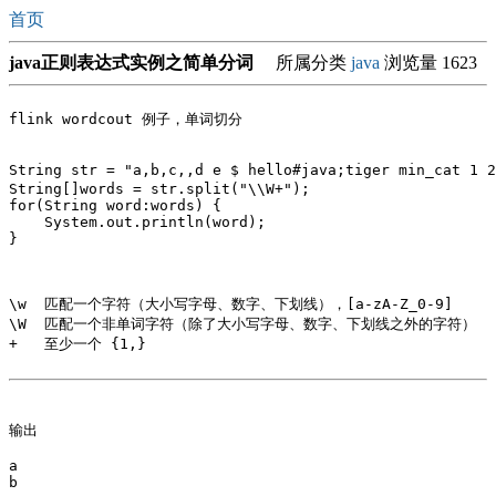
首页
java正则表达式实例之简单分词
所属分类
java
浏览量 1623
String str = "a,b,c,,d e $ hello#java;tiger min_cat 1
String[]words = str.split("\\W+");

for(String word:words) {

    System.out.println(word);

\w  匹配一个字符（大小写字母、数字、下划线），[a-zA-Z_0-9] 

\W  匹配一个非单词字符（除了大小写字母、数字、下划线之外的字符）

+   至少一个 {1,}

输出  

a

b
