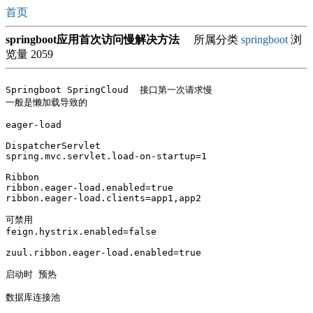
首页
springboot应用首次访问慢解决方法
所属分类
springboot
浏
览量 2059
Springboot SpringCloud  接口第一次请求慢

一般是懒加载导致的

eager-load

DispatcherServlet

spring.mvc.servlet.load-on-startup=1

Ribbon

ribbon.eager-load.enabled=true

ribbon.eager-load.clients=app1,app2

可禁用

feign.hystrix.enabled=false

zuul.ribbon.eager-load.enabled=true

启动时 预热

数据库连接池
