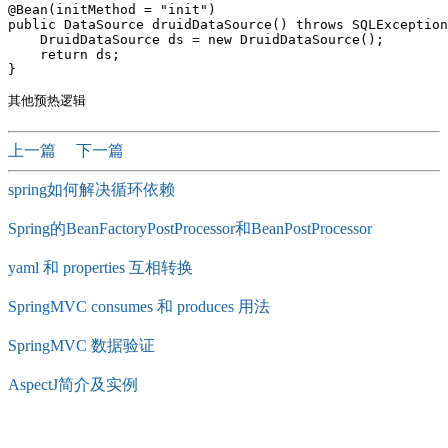
@Bean(initMethod = "init")

public DataSource druidDataSource() throws SQLException
    DruidDataSource ds = new DruidDataSource();

    return ds;

}

上一篇
下一篇
spring如何解决循环依赖
Spring的BeanFactoryPostProcessor和BeanPostProcessor
yaml 和 properties 互相转换
SpringMVC consumes 和 produces 用法
SpringMVC 数据验证
AspectJ简介及实例