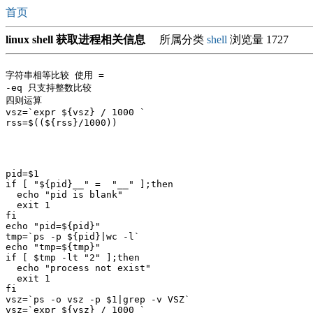
首页
linux shell 获取进程相关信息
所属分类
shell
浏览量 1727
字符串相等比较 使用 =

-eq 只支持整数比较

四则运算

vsz=`expr ${vsz} / 1000 `

rss=$((${rss}/1000))

pid=$1

if [ "${pid}__" =  "__" ];then

  echo "pid is blank"

  exit 1

fi

echo "pid=${pid}"

tmp=`ps -p ${pid}|wc -l`

echo "tmp=${tmp}"

if [ $tmp -lt "2" ];then

  echo "process not exist"

  exit 1

fi

vsz=`ps -o vsz -p $1|grep -v VSZ`

vsz=`expr ${vsz} / 1000 `
